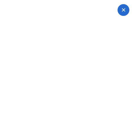
登录平台
✕
票房冠军影片口碑热度对比
分析
2026-06-01
欧洲足球赔率
电影对比
精选摘要
本文对比分析《流浪地球2》与《满江红》的票房